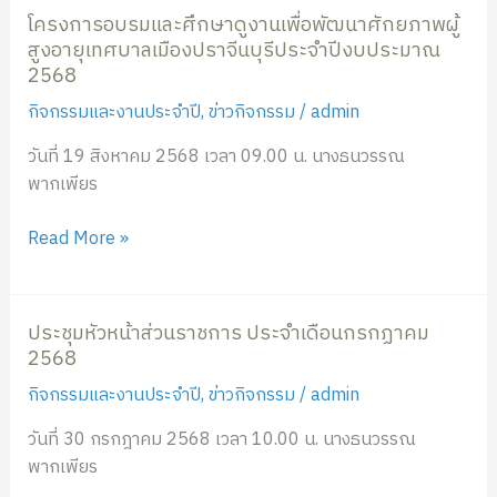
โครงการอบรมและศึกษาดูงานเพื่อพัฒนาศักยภาพผู้
และ
พระนาง
สูงอายุเทศบาลเมืองปราจีนบุรีประจำปีงบประมาณ
ศึกษา
เจ้า
2568
ดู
สิ
งาน
ริกิ
กิจกรรมและงานประจำปี
,
ข่าวกิจกรรม
/
admin
เพื่อ
ติ์
วันที่ 19 สิงหาคม 2568 เวลา 09.00 น. นางธนวรรณ
พัฒนา
พระบรม
พากเพียร
ศักยภาพ
ราชินีนาถ
ผู้
พระบรม
Read More »
สูง
ราช
อายุ
ชนนี
เทศบาล
พันปี
ประชุมหัวหน้าส่วนราชการ ประจำเดือนกรกฏาคม
เมือง
หลวง
ประชุม
2568
ปราจีนบุรี
12
หัวหน้า
ประจำ
สิงหาคม
ส่วน
กิจกรรมและงานประจำปี
,
ข่าวกิจกรรม
/
admin
ปีงบประมาณ
2568
ราชการ
วันที่ 30 กรกฎาคม 2568 เวลา 10.00 น. นางธนวรรณ
2568
ประจำ
พากเพียร
เดือน