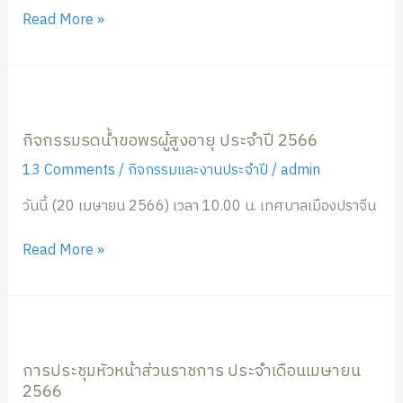
กรกฏ
Read More »
าคม
2568
กิจกรรม
รดน้ำ
กิจกรรมรดน้ำขอพรผู้สูงอายุ ประจำปี 2566
ขอ
พร
13 Comments
/
กิจกรรมและงานประจำปี
/
admin
ผู้
วันนี้ (20 เมษายน 2566) เวลา 10.00 น. เทศบาลเมืองปราจีน
สูง
อายุ
Read More »
ประจำ
ปี
2566
การ
ประชุม
การประชุมหัวหน้าส่วนราชการ ประจำเดือนเมษายน
หัวหน้า
2566
ส่วน