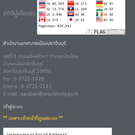
2566
ราช
และ
สุ
สถิติผู้เยี่ยมชม
วัน
ดาฯ
ข้าราชการ
สยาม
พลเรือน
บรม
ประจำ
ราช
สำนักงานเทศบาลเมืองปราจีนบุรี
ปี
กุมารี
เลขที่ 1 ถนนแจ้งพัฒนา ตำบลหน้าเมือง
2566
อำเภอเมืองปราจีนบุรี
จังหวัดปราจีนบุรี 25000
โทร : 0-3721-1028
โทรสาร : 0-3721-2163
E-mail : saraban@prachincity.go.th
เข้าสู่ระบบ
** เฉพาะเจ้าหน้าที่ดูแลระบบ **