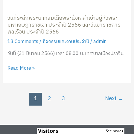
จักรี
วัน
ใน
บรม
ที่
โอกาส
วันที่ระลึกพระบาทสมเด็จพระนั่งเกล้าเจ้าอยู่หัวพระ
ราชวงศ์
ระลึก
วัน
มหาเจษฎาราชเจ้า ประจำปี 2566 และวันข้าราชการ
พระบาท
คล้าย
พลเรือน ประจำปี 2566
สมเด็จ
วันพระ
พระ
ราช
13 Comments
/
กิจกรรมและงานประจำปี
/
admin
นั่ง
สมภพ
วันนี้ (31 มีนาคม 2566) เวลา 08.00 น. เทศบาลเมืองปราจีน
เกล้า
สมเด็จ
เจ้า
พระ
Read More »
อยู่
กนิษฐา
หัว
ธิ
พระ
ราช
มหา
เจ้า
1
2
3
Next
→
เจษฎา
กรม
ราช
สมเด็จ
เจ้า
พระ
ประจำ
เทพ
ปี
รัตน