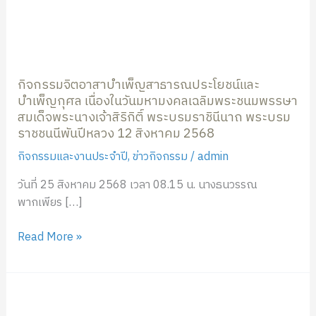
กิจกรรม
จิต
กิจกรรมจิตอาสาบำเพ็ญสาธารณประโยชน์และ
อาสา
บำเพ็ญกุศล เนื่องในวันมหามงคลเฉลิมพระชนมพรรษา
บำเพ็ญ
สมเด็จพระนางเจ้าสิริกิติ์ พระบรมราชินีนาถ พระบรม
สาธารณประโยชน์
ราชชนนีพันปีหลวง 12 สิงหาคม 2568
และ
บำเพ็ญ
กิจกรรมและงานประจำปี
,
ข่าวกิจกรรม
/
admin
กุศล
วันที่ 25 สิงหาคม 2568 เวลา 08.15 น. นางธนวรรณ
เนื่อง
พากเพียร […]
ใน
วัน
Read More »
มหา
มงคล
เฉลิม
โครงการ
พระชนมพรรษา
อบรม
สมเด็จ