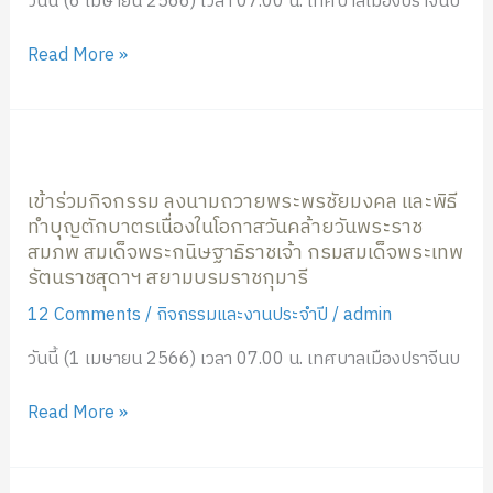
วันนี้ (6 เมษายน 2566) เวลา 07.00 น. เทศบาลเมืองปราจีนบ
กา
ระ
Read More »
เนื่อง
ใน
วันพระ
บาท
เข้า
สมเด็จ
ร่วม
เข้าร่วมกิจกรรม ลงนามถวายพระพรชัยมงคล และพิธี
พระพุทธ
กิจกรรม
ทำบุญตักบาตรเนื่องในโอกาสวันคล้ายวันพระราช
ยอด
ลง
สมภพ สมเด็จพระกนิษฐาธิราชเจ้า กรมสมเด็จพระเทพ
ฟ้า
นาม
รัตนราชสุดาฯ สยามบรมราชกุมารี
จุฬา
ถวาย
โลก
พระพร
12 Comments
/
กิจกรรมและงานประจำปี
/
admin
มหาราช
ชัยมงคล
วันนี้ (1 เมษายน 2566) เวลา 07.00 น. เทศบาลเมืองปราจีนบ
และ
และ
วัน
พิธี
Read More »
ที่
ทำบุญ
ระลึก
ตักบาตร
มหา
เนื่อง