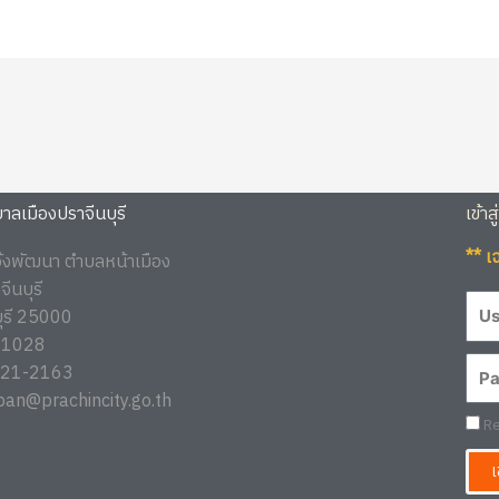
ลเมืองปราจีนบุรี
เข้าส
** เ
จ้งพัฒนา ตำบลหน้าเมือง
ีนบุรี
บุรี 25000
1-1028
3721-2163
ban@prachincity.go.th
Re
เ