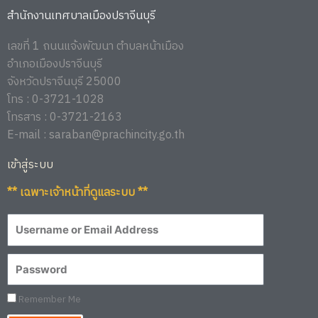
สำนักงานเทศบาลเมืองปราจีนบุรี
เลขที่ 1 ถนนแจ้งพัฒนา ตำบลหน้าเมือง
อำเภอเมืองปราจีนบุรี
จังหวัดปราจีนบุรี 25000
โทร : 0-3721-1028
โทรสาร : 0-3721-2163
E-mail : saraban@prachincity.go.th
เข้าสู่ระบบ
** เฉพาะเจ้าหน้าที่ดูแลระบบ **
Remember Me