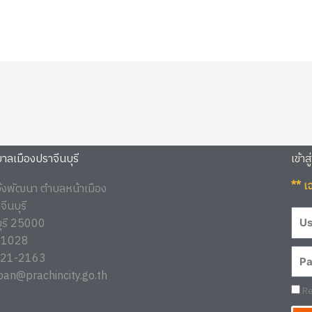
ลเมืองปราจีนบุรี
เข้าส
** เ
จ้งพัฒนา ตำบลหน้าเมือง
ีนบุรี
บุรี 25000
1-1028
3721-2163
ban@prachincity.go.th
Re